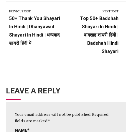
Post
navigation
PREVIOUS POST
NEXT POST
Previous
Next
50+ Thank You Shayari
Top 50+ Badshah
Post:
Post:
In Hindi | Dhanyawad
Shayari In Hindi |
Shayari In Hindi | धन्यवाद
बादशाह शायरी हिंदी |
शायरी हिंदी में
Badshah Hindi
Shayari
LEAVE A REPLY
Your email address will not be published.
Required
fields are marked
*
NAME
*