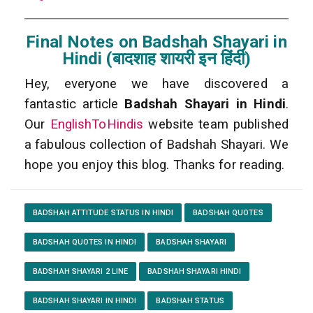
Final Notes on Badshah Shayari in
Hindi (बादशाह शायरी इन हिंदी)
Hey, everyone we have discovered a
fantastic article
Badshah Shayari in Hindi
.
Our
EnglishToHindis
website team published
a fabulous collection of Badshah Shayari. We
hope you enjoy this blog. Thanks for reading.
BADSHAH ATTITUDE STATUS IN HINDI
BADSHAH QUOTES
BADSHAH QUOTES IN HINDI
BADSHAH SHAYARI
BADSHAH SHAYARI 2 LINE
BADSHAH SHAYARI HINDI
BADSHAH SHAYARI IN HINDI
BADSHAH STATUS