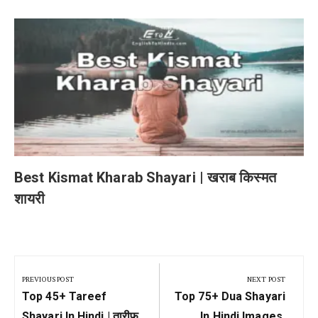
Best Kismat Kharab Shayari | खराब किस्मत
शायरी
Post
navigation
PREVIOUS POST
NEXT POST
Previous
Next
Top 45+ Tareef
Top 75+ Dua Shayari
Post:
Post:
Shayari In Hindi | तारीफ
In Hindi Images,