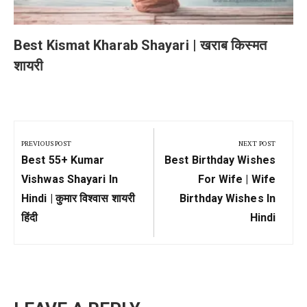
Best Kismat Kharab Shayari | खराब किस्मत
शायरी
Post
navigation
PREVIOUS POST
NEXT POST
Previous
Next
Best 55+ Kumar
Best Birthday Wishes
Post:
Post:
Vishwas Shayari In
For Wife | Wife
Hindi | कुमार विश्वास शायरी
Birthday Wishes In
हिंदी
Hindi