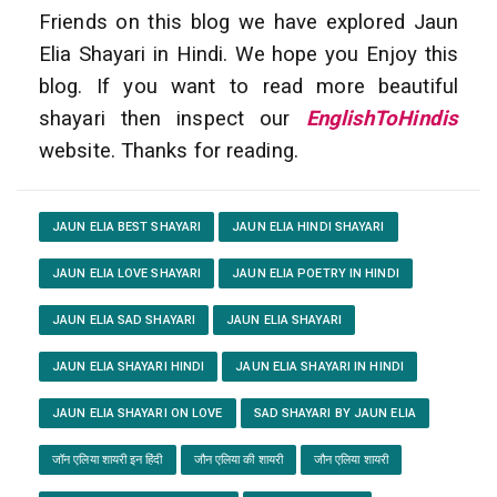
Friends on this blog we have explored Jaun
Elia Shayari in Hindi. We hope you Enjoy this
blog. If you want to read more beautiful
shayari then inspect our
EnglishToHindis
website. Thanks for reading.
JAUN ELIA BEST SHAYARI
JAUN ELIA HINDI SHAYARI
JAUN ELIA LOVE SHAYARI
JAUN ELIA POETRY IN HINDI
JAUN ELIA SAD SHAYARI
JAUN ELIA SHAYARI
JAUN ELIA SHAYARI HINDI
JAUN ELIA SHAYARI IN HINDI
JAUN ELIA SHAYARI ON LOVE
SAD SHAYARI BY JAUN ELIA
जॉन एलिया शायरी इन हिंदी
जौन एलिया की शायरी
जौन एलिया शायरी