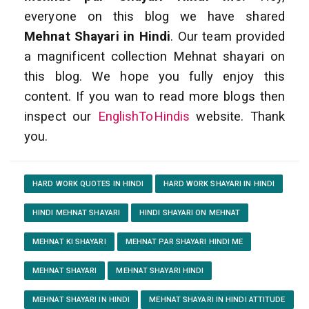
everyone on this blog we have shared
Mehnat Shayari in Hindi
. Our team provided
a magnificent collection Mehnat shayari on
this blog. We hope you fully enjoy this
content. If you wan to read more blogs then
inspect our
EnglishToHindis
website. Thank
you.
HARD WORK QUOTES IN HINDI
HARD WORK SHAYARI IN HINDI
HINDI MEHNAT SHAYARI
HINDI SHAYARI ON MEHNAT
MEHNAT KI SHAYARI
MEHNAT PAR SHAYARI HINDI ME
MEHNAT SHAYARI
MEHNAT SHAYARI HINDI
MEHNAT SHAYARI IN HINDI
MEHNAT SHAYARI IN HINDI ATTITUDE