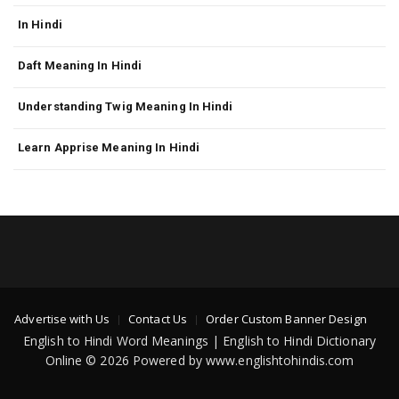
In Hindi
Daft Meaning In Hindi
Understanding Twig Meaning In Hindi
Learn Apprise Meaning In Hindi
Advertise with Us
Contact Us
Order Custom Banner Design
English to Hindi Word Meanings | English to Hindi Dictionary
Online © 2026 Powered by www.englishtohindis.com