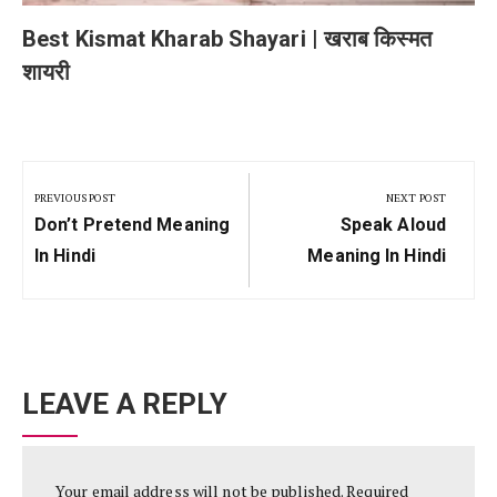
Best Kismat Kharab Shayari | खराब किस्मत
शायरी
Post
navigation
PREVIOUS POST
NEXT POST
Previous
Next
Don’t Pretend Meaning
Speak Aloud
Post:
Post:
In Hindi
Meaning In Hindi
LEAVE A REPLY
Your email address will not be published.
Required