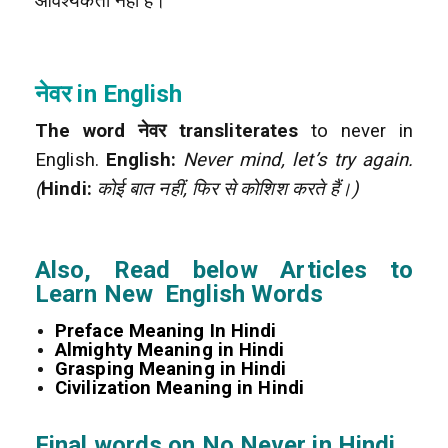
आवश्यकता नहीं है।
नेवर in English
The word नेवर transliterates
to never in
English.
English:
Never mind, let’s try again.
(
Hindi:
कोई बात नहीं, फिर से कोशिश करते हैं।)
Also, Read below Articles to
Learn New English Words
Preface Meaning In Hindi
Almighty Meaning in Hindi
Grasping Meaning in Hindi
Civilization Meaning in Hindi
Final words on No Never in Hindi