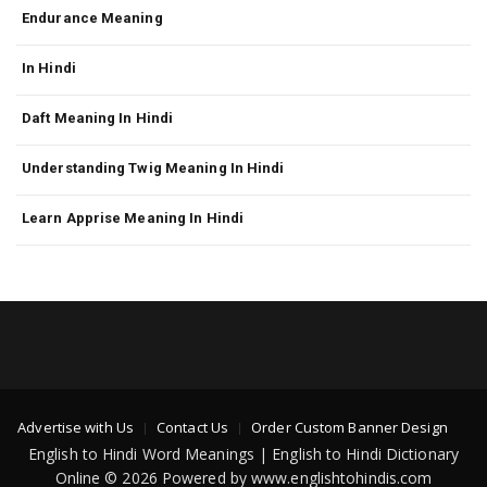
Endurance Meaning
In Hindi
Daft Meaning In Hindi
Understanding Twig Meaning In Hindi
Learn Apprise Meaning In Hindi
Advertise with Us
Contact Us
Order Custom Banner Design
English to Hindi Word Meanings | English to Hindi Dictionary
Online © 2026 Powered by www.englishtohindis.com