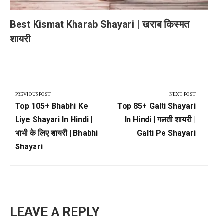
Best Kismat Kharab Shayari | खराब किस्मत
शायरी
Post
navigation
PREVIOUS POST
NEXT POST
Previous
Next
Top 105+ Bhabhi Ke
Top 85+ Galti Shayari
Post:
Post:
Liye Shayari In Hindi |
In Hindi | गलती शायरी |
भाभी के लिए शायरी | Bhabhi
Galti Pe Shayari
Shayari
LEAVE A REPLY