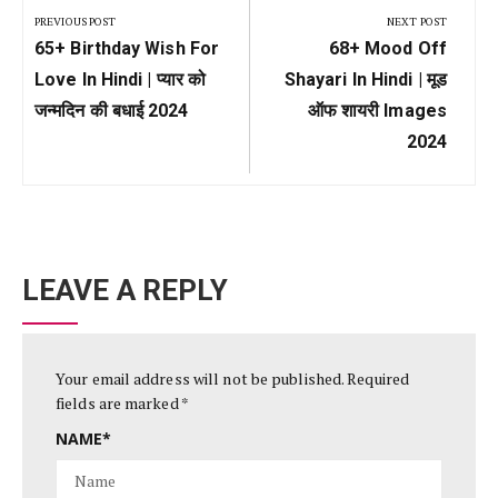
navigation
PREVIOUS POST
NEXT POST
Previous
Next
65+ Birthday Wish For
68+ Mood Off
Post:
Post:
Love In Hindi | प्यार को
Shayari In Hindi | मूड
जन्मदिन की बधाई 2024
ऑफ शायरी Images
2024
LEAVE A REPLY
Your email address will not be published.
Required
fields are marked
*
NAME
*