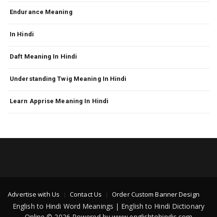
Endurance Meaning
In Hindi
Daft Meaning In Hindi
Understanding Twig Meaning In Hindi
Learn Apprise Meaning In Hindi
Advertise with Us
Contact Us
Order Custom Banner Design
English to Hindi Word Meanings | English to Hindi Dictionary
Online © 2026 Powered by www.englishtohindis.com