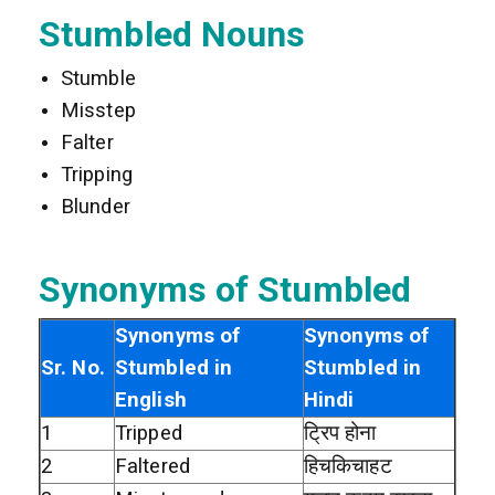
Stumbled Nouns
Stumble
Misstep
Falter
Tripping
Blunder
Synonyms of Stumbled
Synonyms of
Synonyms of
Sr. No.
Stumbled in
Stumbled in
English
Hindi
1
Tripped
ट्रिप होना
2
Faltered
हिचकिचाहट