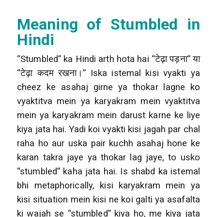
Meaning of Stumbled in
Hindi
“Stumbled” ka Hindi arth hota hai “टेढ़ा पड़ना” या
“टेढ़ा कदम रखना।” Iska istemal kisi vyakti ya
cheez ke asahaj girne ya thokar lagne ko
vyaktitva mein ya karyakram mein vyaktitva
mein ya karyakram mein darust karne ke liye
kiya jata hai. Yadi koi vyakti kisi jagah par chal
raha ho aur uska pair kuchh asahaj hone ke
karan takra jaye ya thokar lag jaye, to usko
“stumbled” kaha jata hai. Is shabd ka istemal
bhi metaphorically, kisi karyakram mein ya
kisi situation mein kisi ne koi galti ya asafalta
ki wajah se “stumbled” kiya ho, me kiya jata