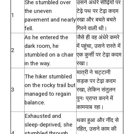
She stumbled over
उसने अंधेरे सीढ़ियों पर
the uneven
टेढ़े पथ पर टेढ़ा कदम
1
pavement and nearly
रखा और बचते बचते
fell.
गिरने वाली थी।
As he entered the
जैसे ही वह अंधेरे कमरे
dark room, he
में पहुंचा, उसने रास्ते में
2
stumbled on a chair
एक कुर्सी पर टेढ़ा कदम
in the way.
रखा।
यात्री ने चट्टानी
The hiker stumbled
सड़क पर टेढ़ा कदम
on the rocky trail but
3
रखा, लेकिन संतुलन
managed to regain
पुनः प्राप्त करने में
balance.
कामयाब रहा।
Exhausted and
थका हुआ और नींद से
sleep-deprived, she
रहित, उसने काम की
4
stumbled through