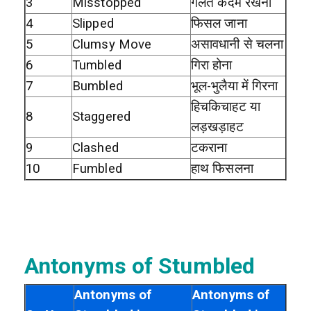
3
Misstopped
गलत कदम रखना
4
Slipped
फिसल जाना
5
Clumsy Move
असावधानी से चलना
6
Tumbled
गिरा होना
7
Bumbled
भूल-भुलैया में गिरना
हिचकिचाहट या
8
Staggered
लड़खड़ाहट
9
Clashed
टकराना
10
Fumbled
हाथ फिसलना
Antonyms of Stumbled
Antonyms of
Antonyms of