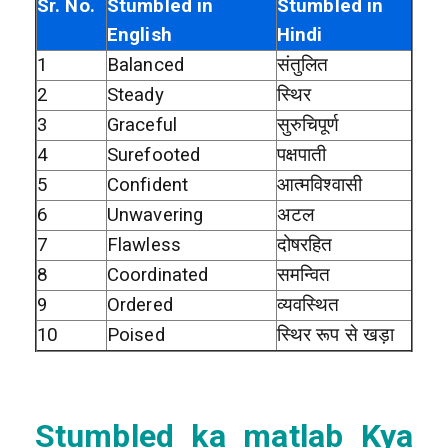
Sr. No.
Stumbled in
Stumbled in
English
Hindi
1
Balanced
संतुलित
2
Steady
स्थिर
3
Graceful
सुरुचिपूर्ण
4
Surefooted
पक्षपाती
5
Confident
आत्मविश्वासी
6
Unwavering
अटल
7
Flawless
दोषरहित
8
Coordinated
समन्वित
9
Ordered
व्यवस्थित
10
Poised
स्थिर रूप से खड़ा
Stumbled ka matlab Kya