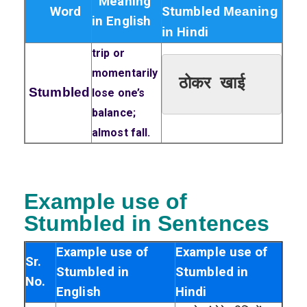
Meaning
Word
Stumbled
Meaning
in English
in
Hindi
trip or
momentarily
ठोकर खाई
Stumbled
lose one’s
balance;
almost fall.
Example use of
Stumbled in
Sentences
Example use of
Example use of
Sr.
Stumbled in
Stumbled in
No.
English
Hindi