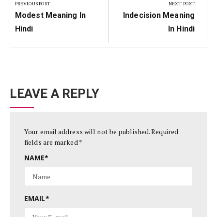
navigation
PREVIOUS POST
NEXT POST
Previous
Next
Modest Meaning In
Indecision Meaning
Post:
Post:
Hindi
In Hindi
LEAVE A REPLY
Your email address will not be published.
Required
fields are marked
*
NAME
*
EMAIL
*