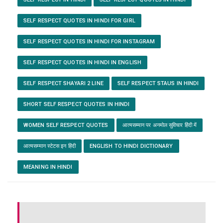
SELF RESPECT QUOTES IN HINDI FOR GIRL
SELF RESPECT QUOTES IN HINDI FOR INSTAGRAM
SELF RESPECT QUOTES IN HINDI IN ENGLISH
SELF RESPECT SHAYARI 2 LINE
SELF RESPECT STAUS IN HINDI
SHORT SELF RESPECT QUOTES IN HINDI
WOMEN SELF RESPECT QUOTES
आत्मसम्मान पर अनमोल सुविचार हिंदी में
आत्मसम्मान स्टेटस इन हिंदी
ENGLISH TO HINDI DICTIONARY
MEANING IN HINDI