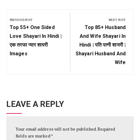
Post
navigation
PREVIOUS POST
NEXT POST
Previous
Next
Top 55+ One Sided
Top 85+ Husband
Post:
Post:
Love Shayari In Hindi |
And Wife Shayari In
एक तरफा प्यार शायरी
Hindi | पति पत्नी शायरी |
Images
Shayari Husband And
Wife
LEAVE A REPLY
Your email address will not be published.
Required
fields are marked
*