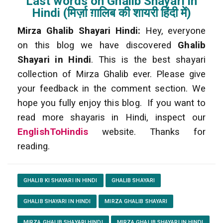
Last words on Ghalib Shayari in
Hindi (मिर्ज़ा ग़ालिब की शायरी हिंदी में)
Mirza Ghalib Shayari Hindi:
Hey, everyone
on this blog we have discovered
Ghalib
Shayari in Hindi
. This is the best shayari
collection of Mirza Ghalib ever. Please give
your feedback in the comment section. We
hope you fully enjoy this blog. If you want to
read more shayaris in Hindi, inspect our
EnglishToHindis
website. Thanks for
reading.
GHALIB KI SHAYARI IN HINDI
GHALIB SHAYARI
GHALIB SHAYARI IN HINDI
MIRZA GHALIB SHAYARI
MIRZA GHALIB SHAYARI HINDI
MIRZA GHALIB SHAYARI IN HINDI