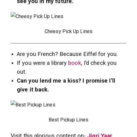
see you in my future.
Cheesy Pick Up Lines
Are you French? Because Eiffel for you.
If you were a library
book
, I’d check you
out.
Can you lend me a kiss? I promise I’ll
give it back.
Best Pickup Lines
Visit this glorious content on-
Jigri Yaar