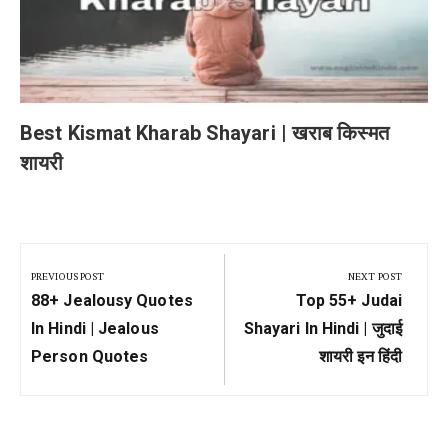
Best Kismat Kharab Shayari | खराब किस्मत
शायरी
Post
navigation
PREVIOUS POST
NEXT POST
Previous
Next
88+ Jealousy Quotes
Top 55+ Judai
Post:
Post:
In Hindi | Jealous
Shayari In Hindi | जुदाई
Person Quotes
शायरी इन हिंदी