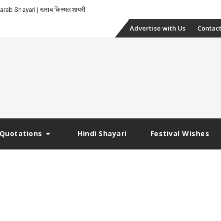
rab Shayari | खराब किस्मत शायरी
Skip
Advertise with Us
Contact
to
content
Quotations
Hindi Shayari
Festival Wishes