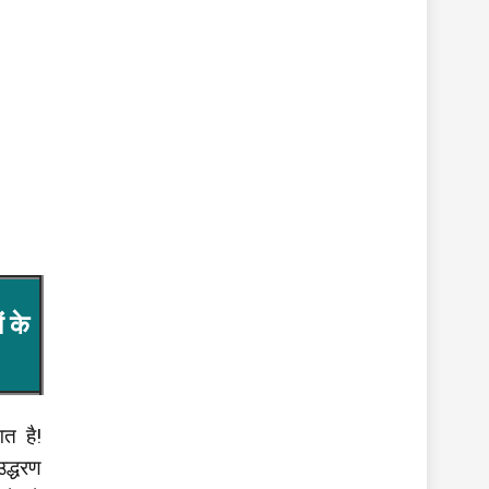
 के
त है!
उद्धरण