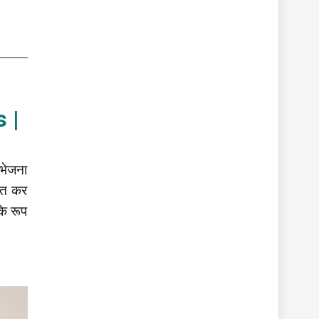
 |
 भेजना
रित कर
के रूप