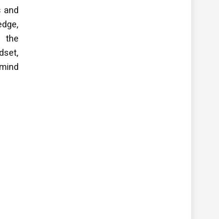
s and
edge,
e the
dset,
emind