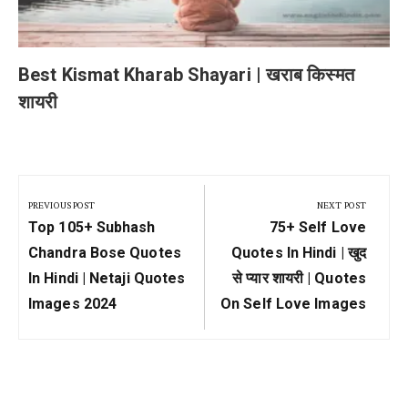
Best Kismat Kharab Shayari | खराब किस्मत
शायरी
Post
navigation
PREVIOUS POST
NEXT POST
Previous
Next
Top 105+ Subhash
75+ Self Love
Post:
Post:
Chandra Bose Quotes
Quotes In Hindi | खुद
In Hindi | Netaji Quotes
से प्यार शायरी | Quotes
Images 2024
On Self Love Images